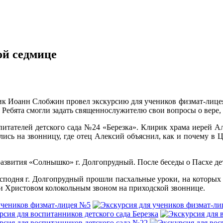
ой седмице
к Иоанн Слобжин провел экскурсию для учеников физмат-лицея 
. Ребята смогли задать священнослужителю свои вопросы о вере,
питателей детского сада №24 «Березка». Клирик храма иерей А
лись на звонницу, где отец Алексий объяснил, как и почему в 
азвития «Солнышко» г. Долгопрудный. После беседы о Пасхе дет
осподня г. Долгопрудный прошли пасхальные уроки, на которых 
ии Христовом колокольным звоном на приходской звоннице.