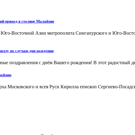
ий приход в столице Малайзии
а Юго-Восточной Азии митрополита Сингапурского и Юго-Восто
иллу по случаю дня рождения
ые поздравления с днём Вашего рождения! В этот радостный ден
лайзию
арха Московского и всея Руси Кирилла епископ Сергиево-Посад