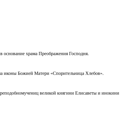
 в основание храма Преображения Господня.
ама иконы Божией Матери «Спорительница Хлебов».
я преподобномучениц великой княгини Елисаветы и инокини