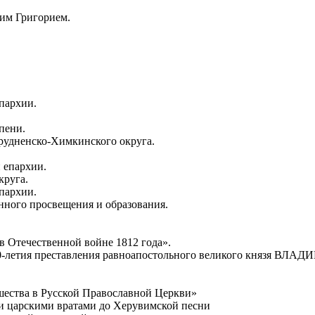
ким Григорием.
пархии.
пени.
рудненско-Химкинского округа.
 епархии.
круга.
пархии.
енного просвещения и образования.
в Отечественной войне 1812 года».
00-летия преставления равноапостольного великого князя ВЛА
ршества в Русской Православной Церкви»
ми царскими вратами до Херувимской песни