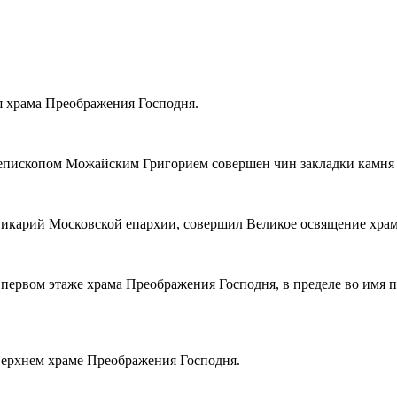
ия храма Преображения Господня.
иепископом Можайским Григорием совершен чин закладки камня
 викарий Московской епархии, совершил Великое освящение хр
а первом этаже храма Преображения Господня, в пределе во им
 верхнем храме Преображения Господня.