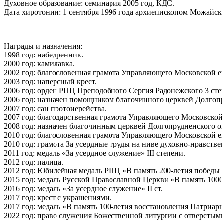
Духовное образование: семинария 2005 год, КДС.
Дата хиротонии: 1 сентября 1996 года архиепископом Можайс
Награды и назначения:
1998 год: набедренник.
2000 год: камилавка.
2002 год: благословенная грамота Управляющего Московской е
2003 год: наперсный крест.
2006 год: орден PПЦ Преподобного Сергия Pадонежского 3 сте
2006 год: назначен помощником благочинного церквей Долгоп
2007 год: сан протоиерейства.
2007 год: благодарственная грамота Управляющего Московской
2008 год: назначен благочинным церквей Долгопрудненского о
2010 год: благословенная грамота Управляющего Московской е
2010 год: грамота За усердные труды на ниве духовно-нравств
2011 год: медаль «За усердное служение» III степени.
2012 год: палица.
2012 год: Юбилейная медаль РПЦ «В память 200-летия победы 
2015 год: медаль Русской Православной Церкви «В память 10
2016 год: медаль «За усердное служение» II ст.
2017 год: крест с украшениями.
2017 год: медаль «В память 100-летия восстановления Патриа
2022 год: право служения Божественной литургии с отверсты