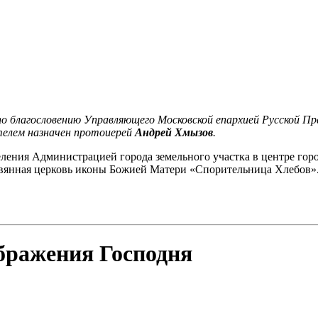
по благословению Управляющего Московской епархией Русской П
телем назначен протоиерей
Андрей Хмызов
.
еления Администрацией города земельного участка в центре го
евянная церковь иконы Божией Матери «Спорительница Хлебов».
бражения Господня