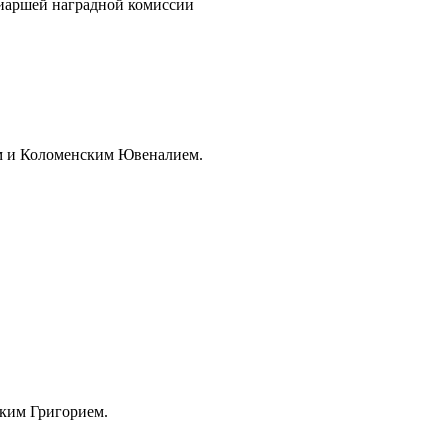
триаршей наградной комиссии
им и Коломенским Ювеналием.
ским Григорием.