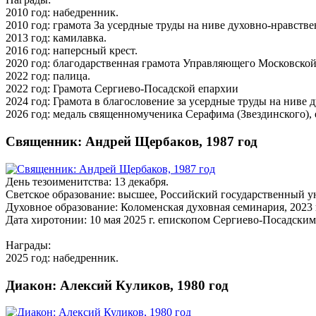
2010 год: набедренник.
2010 год: грамота За усердные труды на ниве духовно-нравств
2013 год: камилавка.
2016 год: наперсный крест.
2020 год: благодарственная грамота Управляющего Московской
2022 год: палица.
2022 год: Грамота Сергиево-Посадской епархии
2024 год: Грамота в благословение за усердные труды на ниве
2026 год: медаль священномученика Серафима (Звездинского), е
Священник: Андрей Щербаков, 1987 год
День тезоименитства: 13 декабря.
Светское образование: высшее, Российский государственный ун
Духовное образование: Коломенская духовная семинария, 2023 
Дата хиротонии: 10 мая 2025 г. епископом Сергиево-Посадск
Награды:
2025 год: набедренник.
Диакон: Алексий Куликов, 1980 год