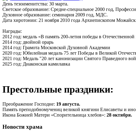
День тезоименитства: 30 марта.
Светское образование: Средне-специальное 2000 год, Професс
Духовное образование: семинария 2009 год, МДС.
Дата хиротонии: 21 ноября 2010 года Архиепископом Можайск
Награды:
2012 год: медаль «В память 200-летия победы в Отечественной 
2014 год: двойной орарь
2014 год: Грамота Московской Духовной Академии
2020 год: Юбилейная медаль 75 лет Победы в Великой Отечес
2021 год: Медаль "20 лет канонизации Святого Праведного во
2025 год: Диаконская камилавка
Престольные праздники:
Преображениe Господнe:
19 августа.
Память преподобномучениц великой княгини Елисаветы и ин
Икона Божией Матери «Спорительница хлебов»:
28 октября.
Новости храма