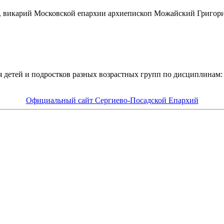
ня, викарий Московской епархии архиепископ Можайский Григо
я детей и подростков разных возрастных групп по дисциплинам:
Официальный сайт Сергиево-Посадской Епархий