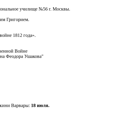
иональное училище №56 г. Москвы.
им Григорием.
войне 1812 года».
твенной Войне
йна Феодора Ушакова"
окини Варвары:
18 июля.