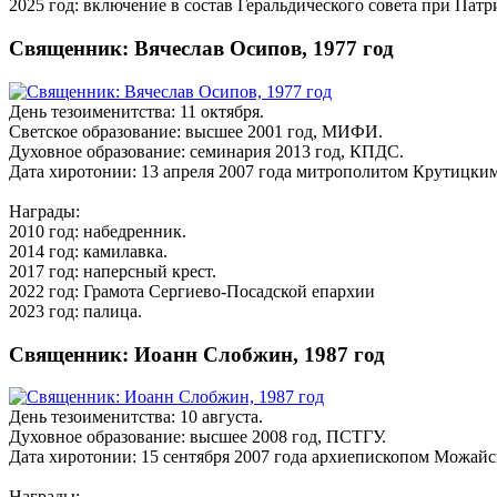
2025 год: включение в состав Геральдического совета при Па
Священник: Вячеслав Осипов, 1977 год
День тезоименитства: 11 октября.
Светское образование: высшее 2001 год, МИФИ.
Духовное образование: семинария 2013 год, КПДС.
Дата хиротонии: 13 апреля 2007 года митрополитом Крутицк
Награды:
2010 год: набедренник.
2014 год: камилавка.
2017 год: наперсный крест.
2022 год: Грамота Сергиево-Посадской епархии
2023 год: палица.
Священник: Иоанн Слобжин, 1987 год
День тезоименитства: 10 августа.
Духовное образование: высшее 2008 год, ПСТГУ.
Дата хиротонии: 15 сентября 2007 года архиепископом Можай
Награды: