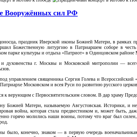
ме Вооружённых сил РФ
едоносца, праздник Иверской иконы Божией Матери, в рамках 
ршил Божественную литургию в Патриаршем соборе в чест
ом парке культуры и отдыха «Патриот» в Одинцовском районе 
 и духовенства г. Москвы и Московской митрополии — всег
ызов.
под управлением священника Сергия Голева и Всероссийский 
 Патриархе Московском и всея Руси по развитию русского церко
я к верующим с Первосвятительским словом. В дар храму Пред
ону Божией Матери, называемую Августовская. Историки, и не
мировая война, которая стала предвестником и, может быть, да
бенно горячо молились наши воины, потому что враг был силен
род.
 было, конечно, знаком — в первую очередь военачальникам, 