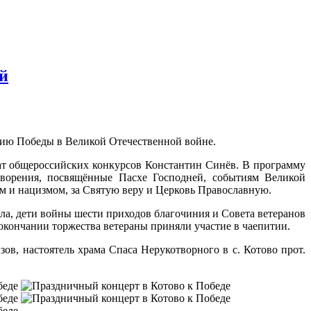
й
тию Победы в Великой Отечественной войне.
еат общероссийских конкурсов Константин Синёв. В программу
творения, посвящённые Пасхе Господней, событиям Великой
ом и нацизмом, за Святую веру и Церковь Православную.
а, дети войны шести приходов благочиния и Совета ветеранов
 окончании торжества ветераны приняли участие в чаепитии.
в, настоятель храма Спаса Нерукотворного в с. Котово прот.