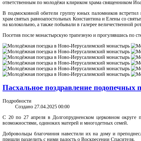
ответственным по молодёжи клириком храма священником И
В подмосковной обители группу юных паломников встретил к
храм святых равноапостольных Константина и Елены со святы
на колокольню, а также побывали в галерее величественной р
Посетив после монастырскую трапезную и прогулявшись по ст
Пасхальное поздравление подопечных п
Подробности
Создано 27.04.2025 00:00
С 20 по 27 апреля в Долгопрудненском церковном округе 
возможностями, одиноких матерей и многодетных семей.
Добровольцы благочиния навестили их на дому и преподнесл
пришли разделить с ними радость о Воскресении Спасителя.