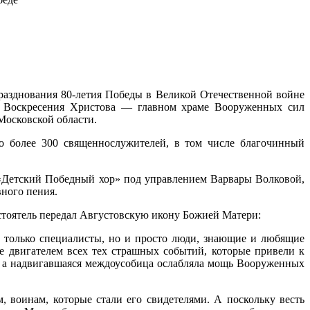
празднования 80-летия Победы в Великой Отечественной войне
ь Воскресения Христова — главном храме Вооруженных сил
Московской области.
о более 300 священнослужителей, в том числе благочинный
«Детский Победный хор» под управлением Варвары Волковой,
вного пения.
стоятель передал Августовскую икону Божией Матери:
 только специалисты, но и просто люди, знающие и любящие
же двигателем всех тех страшных событий, которые привели к
, а надвигавшаяся междоусобица ослабляла мощь Вооруженных
воинам, которые стали его свидетелями. А поскольку весть