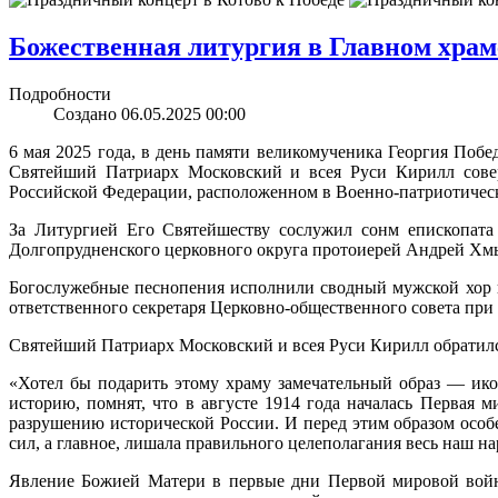
Божественная литургия в Главном хра
Подробности
Создано 06.05.2025 00:00
6 мая 2025 года, в день памяти великомученика Георгия Поб
Святейший Патриарх Московский и всея Руси Кирилл сове
Российской Федерации, расположенном в Военно-патриотическ
За Литургией Его Святейшеству сослужил сонм епископата
Долгопрудненского церковного округа протоиерей Андрей Хм
Богослужебные песнопения исполнили сводный мужской хор 
ответственного секретаря Церковно-общественного совета при
Святейший Патриарх Московский и всея Руси Кирилл обратилс
«Хотел бы подарить этому храму замечательный образ — ик
историю, помнят, что в августе 1914 года началась Первая 
разрушению исторической России. И перед этим образом осо
сил, а главное, лишала правильного целеполагания весь наш на
Явление Божией Матери в первые дни Первой мировой войны