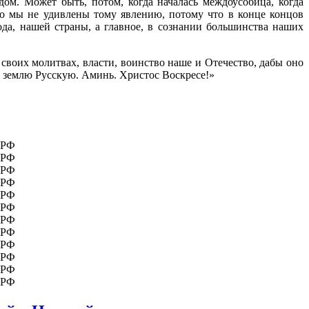
ом. Может быть, потом, когда началась междоусобица, когда
Но мы не удивлены тому явлению, потому что в конце концов
а, нашей страны, а главное, в сознании большинства наших
 своих молитвах, власти, воинство наше и Отечество, дабы оно
 землю Русскую. Аминь. Христос Воскресе!»