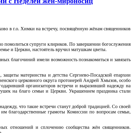
ий с Неделей жен-мироносиц
ово в г.о. Химки на встречу, посвящённую жёнам священников
но помолиться супруги клириков. По завершении богослужения
емье и Церкви, настоятель вручил матушкам цветы.
зных благочиний имели возможность познакомиться и завязать
, защиты материнства и детства Сергиево-Посадской епархии
ненского церковного округа протоиерей Андрей Хмызов, особо
годаривший организаторов встречи и выразивший надежду на
ушек на благо семьи и Церкви. Украшением праздника стали
дежду, что такие встречи станут доброй традицией. Со своей
 им благодарственные грамоты Комиссии по вопросам семьи,
йных отношений и сплочению сообщества жён священников.
е.