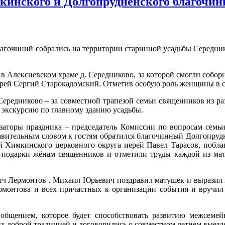
кинского и Долгопрудненского благочин
лагочиний собрались на территории старинной усадьбы Середник
в Алексиевском храме д. Середниково, за которой смогли собор
ерей Сергий Старокадомский. Отметив особую роль женщины в с
редниково – за совместной трапезой семьи священников из ра
 экскурсию по главному зданию усадьбы.
изаторы праздника – председатель Комиссии по вопросам семьи
равительным словом к гостям обратился благочинный Долгопруд
 Химкинского церковного округа иерей Павел Тарасов, побла
и подарки жёнам священников и отметили труды каждой из мат
 Лермонтов . Михаил Юрьевич поздравил матушек и выразил на
монтова и всех причастных к организации события и вручил
общением, которое будет способствовать развитию межсеме
х доброй традицией и договорились о совместном летнем выезд