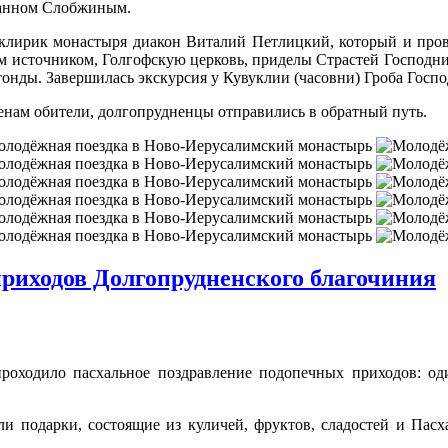
оанном Слобжиным.
лирик монастыря диакон Виталий Петлицкий, который и провё
м источником, Голгофскую церковь, приделы Страстей Господни
отонды. Завершилась экскурсия у Кувуклии (часовни) Гроба Гос
енам обители, долгопрудненцы отправились в обратный путь.
риходов Долгопрудненского благочиния
проходило пасхальное поздравление подопечных приходов: о
и подарки, состоящие из куличей, фруктов, сладостей и Пасх