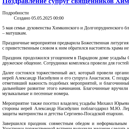
Поздравление супруг священников Хим
Подробности
Создано 05.05.2025 00:00
5 мая семьи духовенства Химкинского и Долгопрудненского б
– матушкам.
Праздничные мероприятия предварила Божественная литургия 
с приветственным словом к ним обратился настоятель храма и
Праздник продолжился угощением в Парадном доме усадьбы Се
дружеское общение. Сотрудники комплекса провели для гостей
Далее состоялся торжественный акт, который провели орган
иерей Александр Насибулин и его супруга Анастасия. С позд
отметивший важность подобных мероприятий, и благочинный
дальнейшее развитие этого начинания. Благочинные вручил
музыкальные и песенные номера.
Мероприятие также посетил владелец усадьбы Михаил Юрьевич
стороны иерей Александр Насибулин поблагодарил М.Ю. Лер
защиты материнства и детства Сергиево-Посадской епархии.
Завершился праздник совместным обедом и неформальным 
Участники торжественной встречи выразили желание сделать и