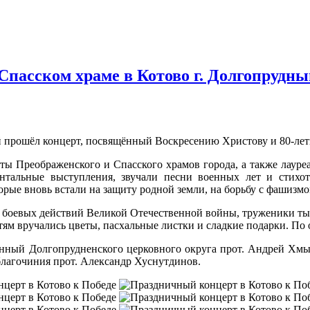
Спасском храме в Котово г. Долгопрудны
ный прошёл концерт, посвящённый Воскресению Христову и 80-ле
ты Преображенского и Спасского храмов города, а также лаур
ентальные выступления, звучали песни военных лет и стихо
орые вновь встали на защиту родной земли, на борьбу с фашизм
 боевых действий Великой Отечественной войны, труженики тыл
тям вручались цветы, пасхальные листки и сладкие подарки. По
нный Долгопрудненского церковного округа прот. Андрей Хмызо
лагочиния прот. Александр Хуснутдинов.