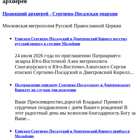
архиерея
Правящий архиерей - Сергиево-Посадская епархия
Московская митрополия Русской Православной Церкви
Епископ Сергиево-Посадский и Дмитровский Кирилл посетил
русский приход в столице Малайзии
24 июля 2026 года по приглашению Патриаршего
экзарха Юго-Восточной Азии митрополита
Сингапурского и Юго-Восточно-Азиатского Сергия
епископ Сергиево-Посадский и Дмитровский Кирилл...
Поздравление епископу Сергиево-Посадскому и Дмитровскому
Кириллу по случаю дня рождения
Ваше Преосвященство,дорогой Владыка! Примите
сердечные поздравления с днём Вашего рождения! В
этот радостный день мы возносим благодарность Богу за
Ваше...
Епископ Сергиево-Посадский и Дмитровский Кирилл прибыл в
Малайзию