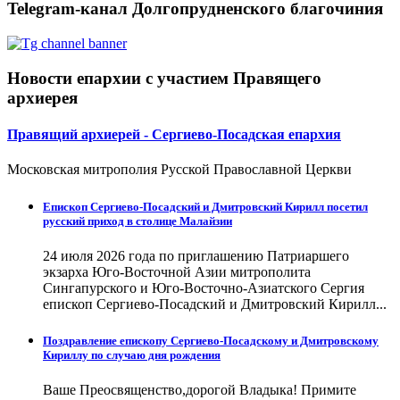
Telegram-канал Долгопрудненского благочиния
Новости епархии с участием Правящего
архиерея
Правящий архиерей - Сергиево-Посадская епархия
Московская митрополия Русской Православной Церкви
Епископ Сергиево-Посадский и Дмитровский Кирилл посетил
русский приход в столице Малайзии
24 июля 2026 года по приглашению Патриаршего
экзарха Юго-Восточной Азии митрополита
Сингапурского и Юго-Восточно-Азиатского Сергия
епископ Сергиево-Посадский и Дмитровский Кирилл...
Поздравление епископу Сергиево-Посадскому и Дмитровскому
Кириллу по случаю дня рождения
Ваше Преосвященство,дорогой Владыка! Примите