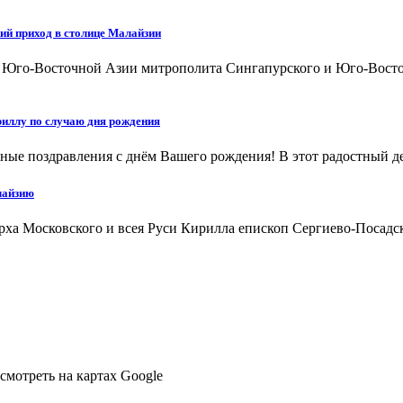
ий приход в столице Малайзии
а Юго-Восточной Азии митрополита Сингапурского и Юго-Восто
иллу по случаю дня рождения
ые поздравления с днём Вашего рождения! В этот радостный ден
лайзию
арха Московского и всея Руси Кирилла епископ Сергиево-Посад