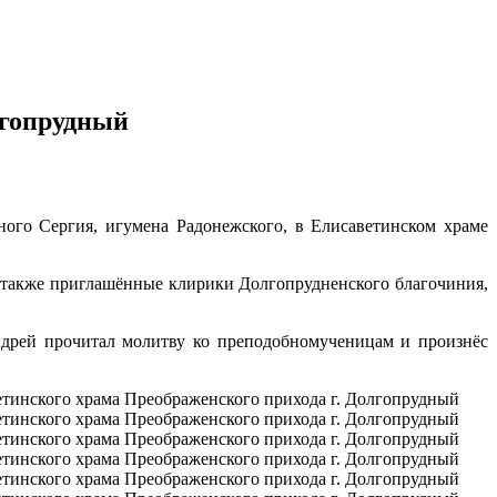
лгопрудный
ого Сергия, игумена Радонежского, в Елисаветинском храме
а также приглашённые клирики Долгопрудненского благочиния,
ндрей прочитал молитву ко преподобномученицам и произнёс