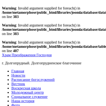
Warning
: Invalid argument supplied for foreach() in
/home/metamorphose/public_html/libraries/joomla/database/dat
on line
383
Warning
: Invalid argument supplied for foreach() in
/home/metamorphose/public_html/libraries/joomla/database/dat
on line
383
Warning
: Invalid argument supplied for foreach() in
/home/metamorphose/public_html/libraries/joomla/database/tabl
on line
407
Храм Преображения Господня
г. Долгопрудный. Долгопрудненское благочиние
Главная
Новости
Расписание богослужений
Вестник
Воскресная школа
Молодежный центр
Социальное служение
Наша история
Фото