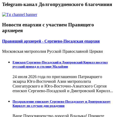
Telegram-канал Долгопрудненского благочиния
Новости епархии с участием Правящего
архиерея
Правящий архиерей - Сергиево-Посадская епархия
Московская митрополия Русской Православной Церкви
Епископ Сергиево-Посадский и Дмитровский Кирилл посетил
русский приход в столице Малайзии
24 июля 2026 года по приглашению Патриаршего
экзарха Юго-Восточной Азии митрополита
Сингапурского и Юго-Восточно-Азиатского Сергия
епископ Сергиево-Посадский и Дмитровский Кирилл...
Поздравление епископу Сергиево-Посадскому и Дмитровскому
Кириллу по случаю дня рождения
Ваше Преосвященство,дорогой Владыка! Примите