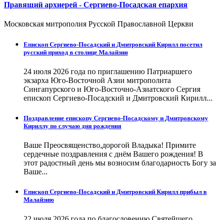
Правящий архиерей - Сергиево-Посадская епархия
Московская митрополия Русской Православной Церкви
Епископ Сергиево-Посадский и Дмитровский Кирилл посетил
русский приход в столице Малайзии
24 июля 2026 года по приглашению Патриаршего
экзарха Юго-Восточной Азии митрополита
Сингапурского и Юго-Восточно-Азиатского Сергия
епископ Сергиево-Посадский и Дмитровский Кирилл...
Поздравление епископу Сергиево-Посадскому и Дмитровскому
Кириллу по случаю дня рождения
Ваше Преосвященство,дорогой Владыка! Примите
сердечные поздравления с днём Вашего рождения! В
этот радостный день мы возносим благодарность Богу за
Ваше...
Епископ Сергиево-Посадский и Дмитровский Кирилл прибыл в
Малайзию
22 июля 2026 года по благословению Святейшего