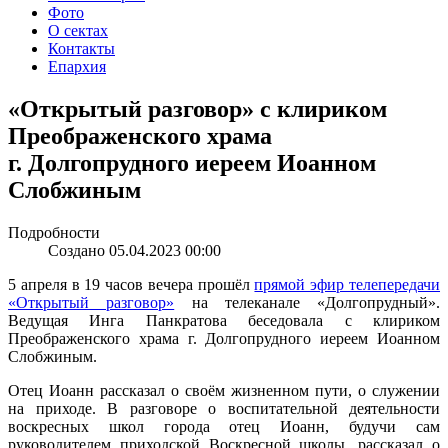
Фото
О сектах
Контакты
Епархия
«Открытый разговор» с клириком
Преображенского храма
г. Долгопрудного иереем Иоанном
Слобжиным
Подробности
Создано 05.04.2023 00:00
5 апреля в 19 часов вечера прошёл
прямой эфир телепередачи
«Открытый разговор»
на телеканале «Долгопрудный».
Ведущая Инга Панкратова беседовала с клириком
Преображенского храма г. Долгопрудного иереем Иоанном
Слобжиным.
Отец Иоанн рассказал о своём жизненном пути, о служении
на приходе. В разговоре о воспитательной деятельности
воскресных школ города отец Иоанн, будучи сам
руководителем приходской Воскресной школы, рассказал о