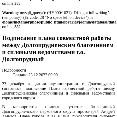
on line
383
Warning
: mysqli_query(): (HY000/1021): Disk got full writing '.
(temporary)' (Errcode: 28 "No space left on device") in
/home/metamorphose/public_html/libraries/joomla/database/data
on line
382
Подписание плана совместной работы
между Долгопрудненским благочинием
и силовыми ведомствами г.о.
Долгопрудный
Подробности
Создано 23.12.2022 00:00
23 декабря в здании администрации г. Долгопрудный
состоялось подписание Плана совместной работы между
Долгопрудненским благочинием и силовыми ведомствами
городского округа.
В мероприятии приняли участие благочинный
Долгопрудненского церковного округа протоиерей Андрей
Хмызов, Глава города В.Ю. Юдин, руководители силовых