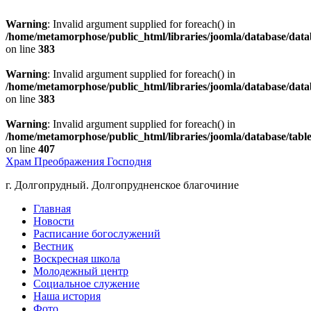
Warning
: Invalid argument supplied for foreach() in
/home/metamorphose/public_html/libraries/joomla/database/dat
on line
383
Warning
: Invalid argument supplied for foreach() in
/home/metamorphose/public_html/libraries/joomla/database/dat
on line
383
Warning
: Invalid argument supplied for foreach() in
/home/metamorphose/public_html/libraries/joomla/database/tabl
on line
407
Храм Преображения Господня
г. Долгопрудный. Долгопрудненское благочиние
Главная
Новости
Расписание богослужений
Вестник
Воскресная школа
Молодежный центр
Социальное служение
Наша история
Фото