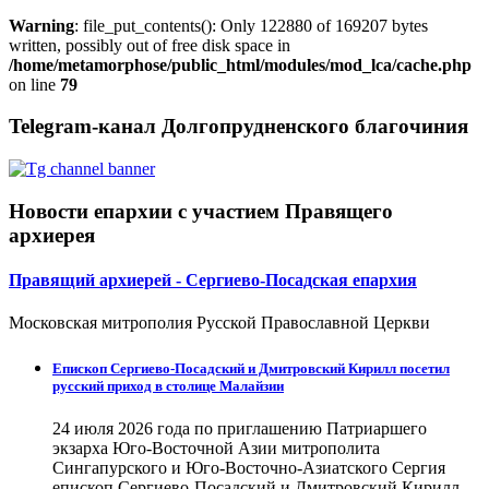
Warning
: file_put_contents(): Only 122880 of 169207 bytes
written, possibly out of free disk space in
/home/metamorphose/public_html/modules/mod_lca/cache.php
on line
79
Telegram-канал Долгопрудненского благочиния
Новости епархии с участием Правящего
архиерея
Правящий архиерей - Сергиево-Посадская епархия
Московская митрополия Русской Православной Церкви
Епископ Сергиево-Посадский и Дмитровский Кирилл посетил
русский приход в столице Малайзии
24 июля 2026 года по приглашению Патриаршего
экзарха Юго-Восточной Азии митрополита
Сингапурского и Юго-Восточно-Азиатского Сергия
епископ Сергиево-Посадский и Дмитровский Кирилл...