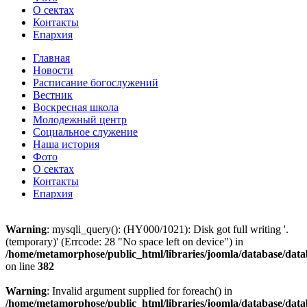
О сектах
Контакты
Епархия
Главная
Новости
Расписание богослужений
Вестник
Воскресная школа
Молодежный центр
Социальное служение
Наша история
Фото
О сектах
Контакты
Епархия
Warning
: mysqli_query(): (HY000/1021): Disk got full writing '.
(temporary)' (Errcode: 28 "No space left on device") in
/home/metamorphose/public_html/libraries/joomla/database/data
on line
382
Warning
: Invalid argument supplied for foreach() in
/home/metamorphose/public_html/libraries/joomla/database/dat