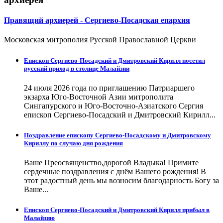
Правящий архиерей - Сергиево-Посадская епархия
Московская митрополия Русской Православной Церкви
Епископ Сергиево-Посадский и Дмитровский Кирилл посетил
русский приход в столице Малайзии
24 июля 2026 года по приглашению Патриаршего
экзарха Юго-Восточной Азии митрополита
Сингапурского и Юго-Восточно-Азиатского Сергия
епископ Сергиево-Посадский и Дмитровский Кирилл...
Поздравление епископу Сергиево-Посадскому и Дмитровскому
Кириллу по случаю дня рождения
Ваше Преосвященство,дорогой Владыка! Примите
сердечные поздравления с днём Вашего рождения! В
этот радостный день мы возносим благодарность Богу за
Ваше...
Епископ Сергиево-Посадский и Дмитровский Кирилл прибыл в
Малайзию