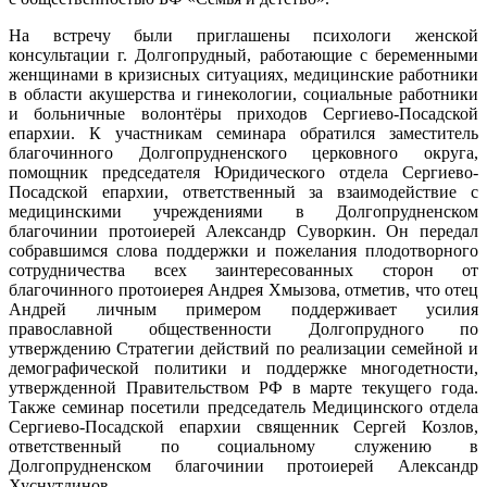
На встречу были приглашены психологи женской
консультации г. Долгопрудный, работающие с беременными
женщинами в кризисных ситуациях, медицинские работники
в области акушерства и гинекологии, социальные работники
и больничные волонтёры приходов Сергиево-Посадской
епархии. К участникам семинара обратился заместитель
благочинного Долгопрудненского церковного округа,
помощник председателя Юридического отдела Сергиево-
Посадской епархии, ответственный за взаимодействие с
медицинскими учреждениями в Долгопрудненском
благочинии протоиерей Александр Суворкин. Он передал
собравшимся слова поддержки и пожелания плодотворного
сотрудничества всех заинтересованных сторон от
благочинного протоиерея Андрея Хмызова, отметив, что отец
Андрей личным примером поддерживает усилия
православной общественности Долгопрудного по
утверждению Стратегии действий по реализации семейной и
демографической политики и поддержке многодетности,
утвержденной Правительством РФ в марте текущего года.
Также семинар посетили председатель Медицинского отдела
Сергиево-Посадской епархии священник Сергей Козлов,
ответственный по социальному служению в
Долгопрудненском благочинии протоиерей Александр
Хуснутдинов.