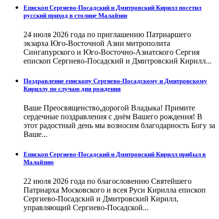
Епископ Сергиево-Посадский и Дмитровский Кирилл посетил
русский приход в столице Малайзии
24 июля 2026 года по приглашению Патриаршего
экзарха Юго-Восточной Азии митрополита
Сингапурского и Юго-Восточно-Азиатского Сергия
епископ Сергиево-Посадский и Дмитровский Кирилл...
Поздравление епископу Сергиево-Посадскому и Дмитровскому
Кириллу по случаю дня рождения
Ваше Преосвященство,дорогой Владыка! Примите
сердечные поздравления с днём Вашего рождения! В
этот радостный день мы возносим благодарность Богу за
Ваше...
Епископ Сергиево-Посадский и Дмитровский Кирилл прибыл в
Малайзию
22 июля 2026 года по благословению Святейшего
Патриарха Московского и всея Руси Кирилла епископ
Сергиево-Посадский и Дмитровский Кирилл,
управляющий Сергиево-Посадской...