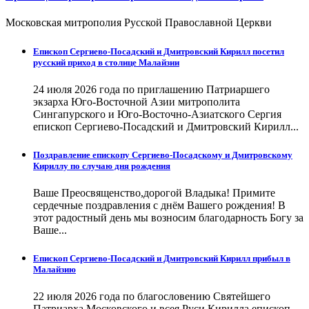
Московская митрополия Русской Православной Церкви
Епископ Сергиево-Посадский и Дмитровский Кирилл посетил
русский приход в столице Малайзии
24 июля 2026 года по приглашению Патриаршего
экзарха Юго-Восточной Азии митрополита
Сингапурского и Юго-Восточно-Азиатского Сергия
епископ Сергиево-Посадский и Дмитровский Кирилл...
Поздравление епископу Сергиево-Посадскому и Дмитровскому
Кириллу по случаю дня рождения
Ваше Преосвященство,дорогой Владыка! Примите
сердечные поздравления с днём Вашего рождения! В
этот радостный день мы возносим благодарность Богу за
Ваше...
Епископ Сергиево-Посадский и Дмитровский Кирилл прибыл в
Малайзию
22 июля 2026 года по благословению Святейшего
Патриарха Московского и всея Руси Кирилла епископ