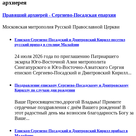
архиерея
Правящий архиерей - Сергиево-Посадская епархия
Московская митрополия Русской Православной Церкви
Епископ Сергиево-Посадский и Дмитровский Кирилл посетил
русский приход в столице Малайзии
24 июля 2026 года по приглашению Патриаршего
экзарха Юго-Восточной Азии митрополита
Сингапурского и Юго-Восточно-Азиатского Сергия
епископ Сергиево-Посадский и Дмитровский Кирилл...
Поздравление епископу Сергиево-Посадскому и Дмитровскому
Кириллу по случаю дня рождения
Ваше Преосвященство,дорогой Владыка! Примите
сердечные поздравления с днём Вашего рождения! В
этот радостный день мы возносим благодарность Богу за
Ваше...
Епископ Сергиево-Посадский и Дмитровский Кирилл прибыл в
Малайзию