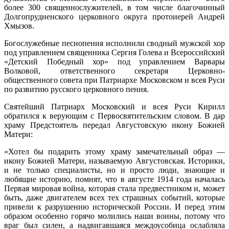
более 300 священнослужителей, в том числе благочинный
Долгопрудненского церковного округа протоиерей Андрей
Хмызов.
Богослужебные песнопения исполнили сводный мужской хор
под управлением священника Сергия Голева и Всероссийский
«Детский Победный хор» под управлением Варвары
Волковой, ответственного секретаря Церковно-
общественного совета при Патриархе Московском и всея Руси
по развитию русского церковного пения.
Святейший Патриарх Московский и всея Руси Кирилл
обратился к верующим с Первосвятительским словом. В дар
храму Предстоятель передал Августовскую икону Божией
Матери:
«Хотел бы подарить этому храму замечательный образ —
икону Божией Матери, называемую Августовская. Историки,
и не только специалисты, но и просто люди, знающие и
любящие историю, помнят, что в августе 1914 года началась
Первая мировая война, которая стала предвестником и, может
быть, даже двигателем всех тех страшных событий, которые
привели к разрушению исторической России. И перед этим
образом особенно горячо молились наши воины, потому что
враг был силен, а надвигавшаяся междоусобица ослабляла