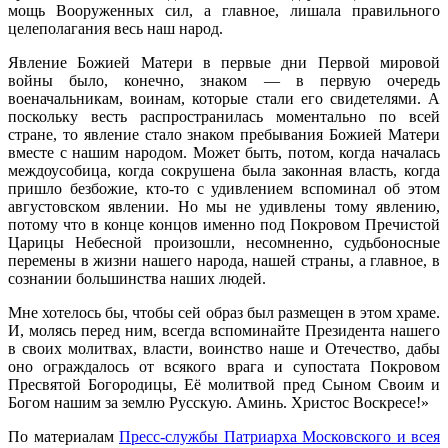
мощь Вооруженных сил, а главное, лишала правильного
целеполагания весь наш народ.
Явление Божией Матери в первые дни Первой мировой
войны было, конечно, знаком — в первую очередь
военачальникам, воинам, которые стали его свидетелями. А
поскольку весть распространилась моментально по всей
стране, то явление стало знаком пребывания Божией Матери
вместе с нашим народом. Может быть, потом, когда началась
междоусобица, когда сокрушена была законная власть, когда
пришло безбожие, кто-то с удивлением вспоминал об этом
августовском явлении. Но мы не удивлены тому явлению,
потому что в конце концов именно под Покровом Пречистой
Царицы Небесной произошли, несомненно, судьбоносные
перемены в жизни нашего народа, нашей страны, а главное, в
сознании большинства наших людей.
Мне хотелось бы, чтобы сей образ был размещен в этом храме.
И, молясь перед ним, всегда вспоминайте Президента нашего
в своих молитвах, власти, воинство наше и Отечество, дабы
оно ограждалось от всякого врага и супостата Покровом
Пресвятой Богородицы, Её молитвой пред Сыном Своим и
Богом нашим за землю Русскую. Аминь. Христос Воскресе!»
По материалам
Пресс-службы Патриарха Московского и всея