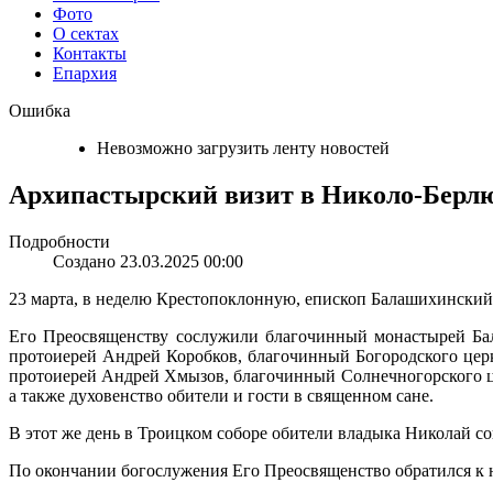
Фото
О сектах
Контакты
Епархия
Ошибка
Невозможно загрузить ленту новостей
Архипастырский визит в Николо-Берл
Подробности
Создано 23.03.2025 00:00
23 марта, в неделю Крестопоклонную, епископ Балашихински
Его Преосвященству сослужили благочинный монастырей Бал
протоиерей Андрей Коробков, благочинный Богородского цер
протоиерей Андрей Хмызов, благочинный Солнечногорского ц
а также духовенство обители и гости в священном сане.
В этот же день в Троицком соборе обители владыка Николай с
По окончании богослужения Его Преосвященство обратился к