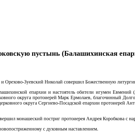
юковскую пустынь (Балашихинская епар
й и Орехово-Зуевский Николай совершил Божественную литурги
ашихинской епархии и настоятель обители игумен Евмений (Л
ковного округа протоиерей Марк Ермолаев, благочинный Долго
ерковного округа Сергиево-Посадской епархии протоиерей Ант
овершил монашеский постриг протоиерея Андрея Коробкова с на
 новопостриженному с духовным наставлением.