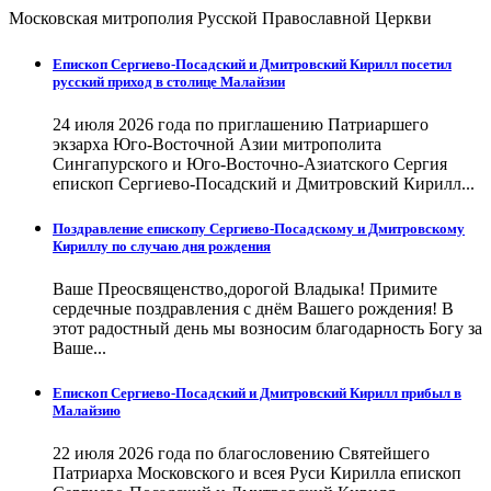
Московская митрополия Русской Православной Церкви
Епископ Сергиево-Посадский и Дмитровский Кирилл посетил
русский приход в столице Малайзии
24 июля 2026 года по приглашению Патриаршего
экзарха Юго-Восточной Азии митрополита
Сингапурского и Юго-Восточно-Азиатского Сергия
епископ Сергиево-Посадский и Дмитровский Кирилл...
Поздравление епископу Сергиево-Посадскому и Дмитровскому
Кириллу по случаю дня рождения
Ваше Преосвященство,дорогой Владыка! Примите
сердечные поздравления с днём Вашего рождения! В
этот радостный день мы возносим благодарность Богу за
Ваше...
Епископ Сергиево-Посадский и Дмитровский Кирилл прибыл в
Малайзию
22 июля 2026 года по благословению Святейшего
Патриарха Московского и всея Руси Кирилла епископ