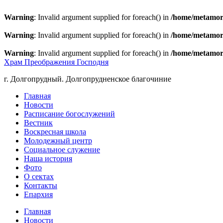
Warning
: Invalid argument supplied for foreach() in
/home/metamorp
Warning
: Invalid argument supplied for foreach() in
/home/metamorp
Warning
: Invalid argument supplied for foreach() in
/home/metamorp
Храм Преображения Господня
г. Долгопрудный. Долгопрудненское благочиние
Главная
Новости
Расписание богослужений
Вестник
Воскресная школа
Молодежный центр
Социальное служение
Наша история
Фото
О сектах
Контакты
Епархия
Главная
Новости