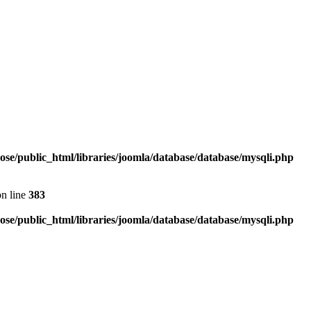
e/public_html/libraries/joomla/database/database/mysqli.php
n line
383
e/public_html/libraries/joomla/database/database/mysqli.php