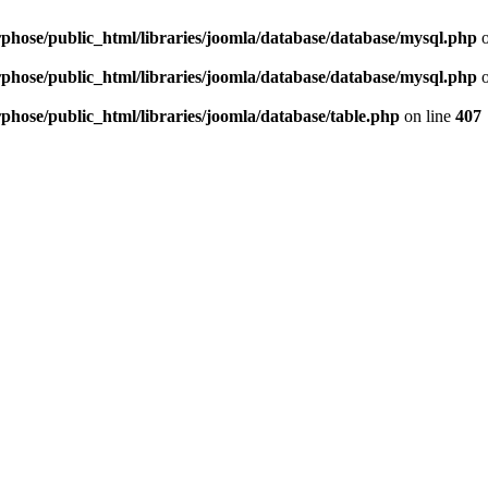
hose/public_html/libraries/joomla/database/database/mysql.php
o
hose/public_html/libraries/joomla/database/database/mysql.php
o
hose/public_html/libraries/joomla/database/table.php
on line
407