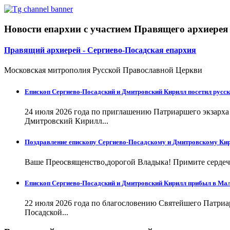
Новости епархии с участием Правящего архиерея
Правящий архиерей - Сергиево-Посадская епархия
Московская митрополия Русской Православной Церкви
Епископ Сергиево-Посадский и Дмитровский Кирилл посетил русск
24 июля 2026 года по приглашению Патриаршего экзарх
Дмитровский Кирилл...
Поздравление епископу Сергиево-Посадскому и Дмитровскому Кир
Ваше Преосвященство,дорогой Владыка! Примите сердечн
Епископ Сергиево-Посадский и Дмитровский Кирилл прибыл в Ма
22 июля 2026 года по благословению Святейшего Патри
Посадской...