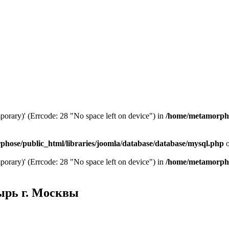
mporary)' (Errcode: 28 "No space left on device") in
/home/metamorphos
hose/public_html/libraries/joomla/database/database/mysql.php
o
mporary)' (Errcode: 28 "No space left on device") in
/home/metamorphos
ырь г. Москвы