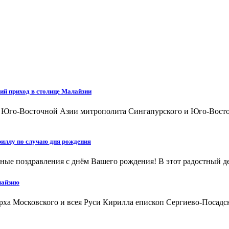
ий приход в столице Малайзии
а Юго-Восточной Азии митрополита Сингапурского и Юго-Восто
иллу по случаю дня рождения
ые поздравления с днём Вашего рождения! В этот радостный ден
лайзию
арха Московского и всея Руси Кирилла епископ Сергиево-Посад