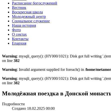
Расписание богослужений
Вестник
Воскресная школа
Молодежный центр
Социальное служение
Наша история
Фото
О сектах
Контакты
Епархия
Warning
: mysqli_query(): (HY000/1021): Disk got full writing '.(te
on line
382
Warning
: Invalid argument supplied for foreach() in
/home/metamorp
Warning
: mysqli_query(): (HY000/1021): Disk got full writing '.(te
on line
382
Молодёжная поездка в Донской монаст
Подробности
Создано 18.02.2025 00:00