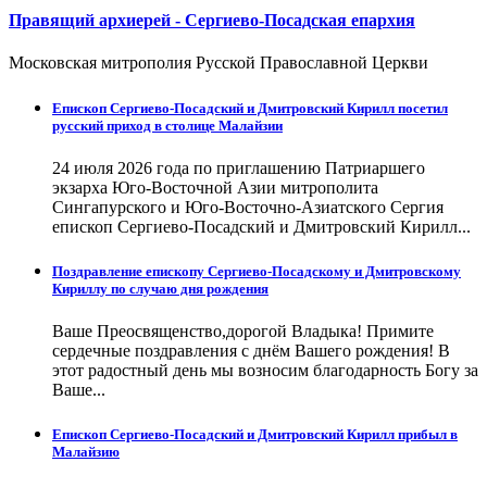
Правящий архиерей - Сергиево-Посадская епархия
Московская митрополия Русской Православной Церкви
Епископ Сергиево-Посадский и Дмитровский Кирилл посетил
русский приход в столице Малайзии
24 июля 2026 года по приглашению Патриаршего
экзарха Юго-Восточной Азии митрополита
Сингапурского и Юго-Восточно-Азиатского Сергия
епископ Сергиево-Посадский и Дмитровский Кирилл...
Поздравление епископу Сергиево-Посадскому и Дмитровскому
Кириллу по случаю дня рождения
Ваше Преосвященство,дорогой Владыка! Примите
сердечные поздравления с днём Вашего рождения! В
этот радостный день мы возносим благодарность Богу за
Ваше...
Епископ Сергиево-Посадский и Дмитровский Кирилл прибыл в
Малайзию