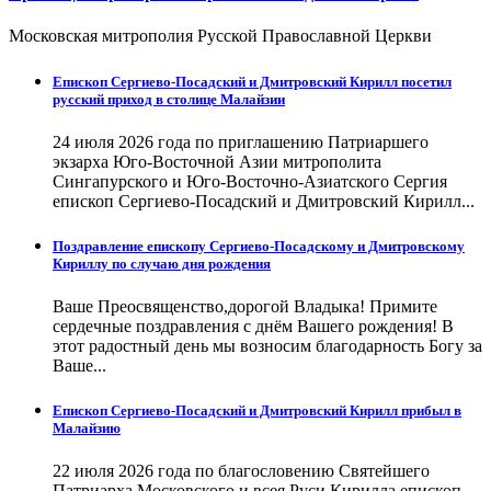
Московская митрополия Русской Православной Церкви
Епископ Сергиево-Посадский и Дмитровский Кирилл посетил
русский приход в столице Малайзии
24 июля 2026 года по приглашению Патриаршего
экзарха Юго-Восточной Азии митрополита
Сингапурского и Юго-Восточно-Азиатского Сергия
епископ Сергиево-Посадский и Дмитровский Кирилл...
Поздравление епископу Сергиево-Посадскому и Дмитровскому
Кириллу по случаю дня рождения
Ваше Преосвященство,дорогой Владыка! Примите
сердечные поздравления с днём Вашего рождения! В
этот радостный день мы возносим благодарность Богу за
Ваше...
Епископ Сергиево-Посадский и Дмитровский Кирилл прибыл в
Малайзию
22 июля 2026 года по благословению Святейшего
Патриарха Московского и всея Руси Кирилла епископ