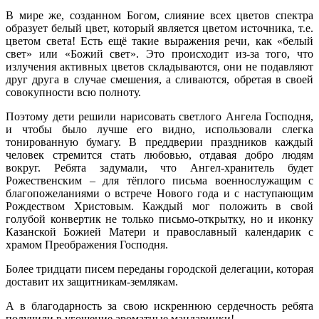
В мире же, созданном Богом, слияние всех цветов спектра
образует белый цвет, который является цветом источника, т.е.
цветом света! Есть ещё такие выражения речи, как «белый
свет» или «Божий свет». Это происходит из-за того, что
излучения активных цветов складываются, они не подавляют
друг друга в случае смешения, а сливаются, обретая в своей
совокупности всю полноту.
Поэтому дети решили нарисовать светлого Ангела Господня,
и чтобы было лучше его видно, использовали слегка
тонированную бумагу. В преддверии праздников каждый
человек стремится стать любовью, отдавая добро людям
вокруг. Ребята задумали, что Ангел-хранитель будет
Рожественским – для тёплого письма военнослужащим с
благопожеланиями о встрече Нового года и с наступающим
Рождеством Христовым. Каждый мог положить в свой
голубой конвертик не только письмо-открытку, но и иконку
Казанской Божией Матери и православный календарик с
храмом Преображения Господня.
Более тридцати писем переданы городской делегации, которая
доставит их защитникам-землякам.
А в благодарность за свою искреннюю сердечность ребята
получили в угощение ароматные мандаринки!