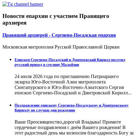
Новости епархии с участием Правящего
архиерея
Правящий архиерей - Сергиево-Посадская епархия
Московская митрополия Русской Православной Церкви
Епископ Сергиево-Посадский и Дмитровский Кирилл посетил
русский приход в столице Малайзии
24 июля 2026 года по приглашению Патриаршего
экзарха Юго-Восточной Азии митрополита
Сингапурского и Юго-Восточно-Азиатского Сергия
епископ Сергиево-Посадский и Дмитровский Кирилл...
Поздравление епископу Сергиево-Посадскому и Дмитровскому
Кириллу по случаю дня рождения
Ваше Преосвященство,дорогой Владыка! Примите
сердечные поздравления с днём Вашего рождения! В
этот радостный день мы возносим благодарность Богу за