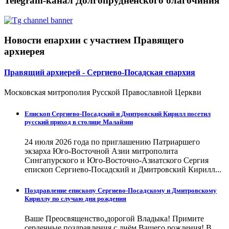
Telegram-канал Долгопрудненского благочиния
Новости епархии с участием Правящего
архиерея
Правящий архиерей - Сергиево-Посадская епархия
Московская митрополия Русской Православной Церкви
Епископ Сергиево-Посадский и Дмитровский Кирилл посетил
русский приход в столице Малайзии
24 июля 2026 года по приглашению Патриаршего
экзарха Юго-Восточной Азии митрополита
Сингапурского и Юго-Восточно-Азиатского Сергия
епископ Сергиево-Посадский и Дмитровский Кирилл...
Поздравление епископу Сергиево-Посадскому и Дмитровскому
Кириллу по случаю дня рождения
Ваше Преосвященство,дорогой Владыка! Примите
сердечные поздравления с днём Вашего рождения! В