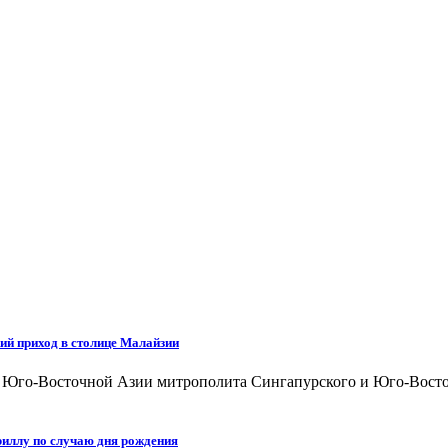
ий приход в столице Малайзии
а Юго-Восточной Азии митрополита Сингапурского и Юго-Восто
иллу по случаю дня рождения