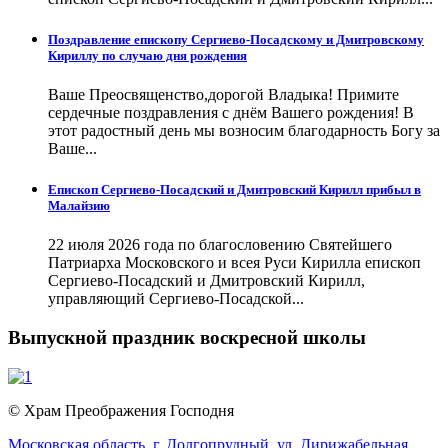
Поздравление епископу Сергиево-Посадскому и Дмитровскому
Кириллу по случаю дня рождения
Ваше Преосвященство,дорогой Владыка! Примите
сердечные поздравления с днём Вашего рождения! В
этот радостный день мы возносим благодарность Богу за
Ваше...
Епископ Сергиево-Посадский и Дмитровский Кирилл прибыл в
Малайзию
22 июля 2026 года по благословению Святейшего
Патриарха Московского и всея Руси Кирилла епископ
Сергиево-Посадский и Дмитровский Кирилл,
управляющий Сергиево-Посадской...
Выпускной праздник воскресной школы
© Храм Преображения Господня
Московская область,
г. Долгопрудный,
ул. Дирижабельная