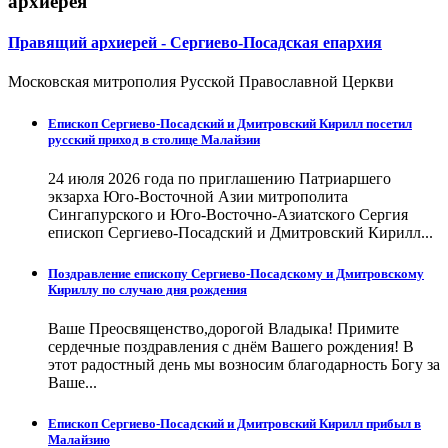
архиерея
Правящий архиерей - Сергиево-Посадская епархия
Московская митрополия Русской Православной Церкви
Епископ Сергиево-Посадский и Дмитровский Кирилл посетил
русский приход в столице Малайзии
24 июля 2026 года по приглашению Патриаршего
экзарха Юго-Восточной Азии митрополита
Сингапурского и Юго-Восточно-Азиатского Сергия
епископ Сергиево-Посадский и Дмитровский Кирилл...
Поздравление епископу Сергиево-Посадскому и Дмитровскому
Кириллу по случаю дня рождения
Ваше Преосвященство,дорогой Владыка! Примите
сердечные поздравления с днём Вашего рождения! В
этот радостный день мы возносим благодарность Богу за
Ваше...
Епископ Сергиево-Посадский и Дмитровский Кирилл прибыл в
Малайзию