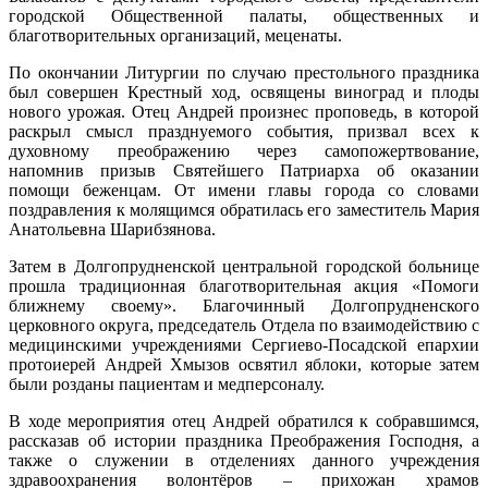
городской Общественной палаты, общественных и
благотворительных организаций, меценаты.
По окончании Литургии по случаю престольного праздника
был совершен Крестный ход, освящены виноград и плоды
нового урожая. Отец Андрей произнес проповедь, в которой
раскрыл смысл празднуемого события, призвал всех к
духовному преображению через самопожертвование,
напомнив призыв Святейшего Патриарха об оказании
помощи беженцам. От имени главы города со словами
поздравления к молящимся обратилась его заместитель Мария
Анатольевна Шарибзянова.
Затем в Долгопрудненской центральной городской больнице
прошла традиционная благотворительная акция «Помоги
ближнему своему». Благочинный Долгопрудненского
церковного округа, председатель Отдела по взаимодействию с
медицинскими учреждениями Сергиево-Посадской епархии
протоиерей Андрей Хмызов освятил яблоки, которые затем
были розданы пациентам и медперсоналу.
В ходе мероприятия отец Андрей обратился к собравшимся,
рассказав об истории праздника Преображения Господня, а
также о служении в отделениях данного учреждения
здравоохранения волонтёров – прихожан храмов