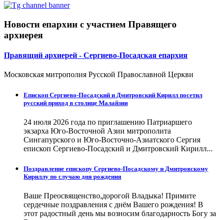
Новости епархии с участием Правящего
архиерея
Правящий архиерей - Сергиево-Посадская епархия
Московская митрополия Русской Православной Церкви
Епископ Сергиево-Посадский и Дмитровский Кирилл посетил
русский приход в столице Малайзии
24 июля 2026 года по приглашению Патриаршего
экзарха Юго-Восточной Азии митрополита
Сингапурского и Юго-Восточно-Азиатского Сергия
епископ Сергиево-Посадский и Дмитровский Кирилл...
Поздравление епископу Сергиево-Посадскому и Дмитровскому
Кириллу по случаю дня рождения
Ваше Преосвященство,дорогой Владыка! Примите
сердечные поздравления с днём Вашего рождения! В
этот радостный день мы возносим благодарность Богу за