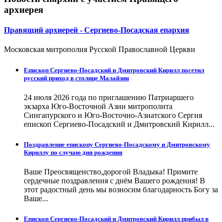
архиерея
Правящий архиерей - Сергиево-Посадская епархия
Московская митрополия Русской Православной Церкви
Епископ Сергиево-Посадский и Дмитровский Кирилл посетил
русский приход в столице Малайзии
24 июля 2026 года по приглашению Патриаршего
экзарха Юго-Восточной Азии митрополита
Сингапурского и Юго-Восточно-Азиатского Сергия
епископ Сергиево-Посадский и Дмитровский Кирилл...
Поздравление епископу Сергиево-Посадскому и Дмитровскому
Кириллу по случаю дня рождения
Ваше Преосвященство,дорогой Владыка! Примите
сердечные поздравления с днём Вашего рождения! В
этот радостный день мы возносим благодарность Богу за
Ваше...
Епископ Сергиево-Посадский и Дмитровский Кирилл прибыл в