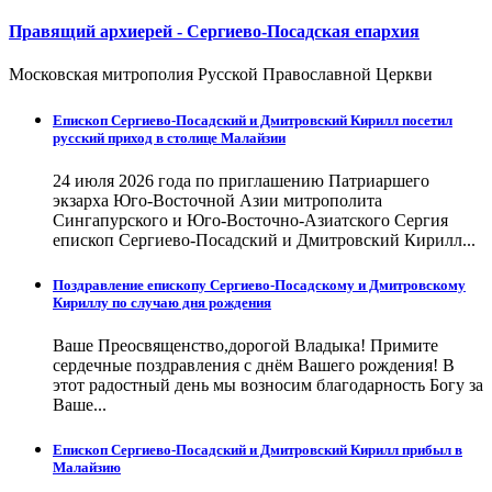
Правящий архиерей - Сергиево-Посадская епархия
Московская митрополия Русской Православной Церкви
Епископ Сергиево-Посадский и Дмитровский Кирилл посетил
русский приход в столице Малайзии
24 июля 2026 года по приглашению Патриаршего
экзарха Юго-Восточной Азии митрополита
Сингапурского и Юго-Восточно-Азиатского Сергия
епископ Сергиево-Посадский и Дмитровский Кирилл...
Поздравление епископу Сергиево-Посадскому и Дмитровскому
Кириллу по случаю дня рождения
Ваше Преосвященство,дорогой Владыка! Примите
сердечные поздравления с днём Вашего рождения! В
этот радостный день мы возносим благодарность Богу за
Ваше...
Епископ Сергиево-Посадский и Дмитровский Кирилл прибыл в
Малайзию