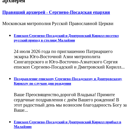
архиерея
Правящий архиерей - Сергиево-Посадская епархия
Московская митрополия Русской Православной Церкви
Епископ Сергиево-Посадский и Дмитровский Кирилл посетил
русский приход в столице Малайзии
24 июля 2026 года по приглашению Патриаршего
экзарха Юго-Восточной Азии митрополита
Сингапурского и Юго-Восточно-Азиатского Сергия
епископ Сергиево-Посадский и Дмитровский Кирилл...
Поздравление епископу Сергиево-Посадскому и Дмитровскому
Кириллу по случаю дня рождения
Ваше Преосвященство,дорогой Владыка! Примите
сердечные поздравления с днём Вашего рождения! В
этот радостный день мы возносим благодарность Богу за
Ваше...
Епископ Сергиево-Посадский и Дмитровский Кирилл прибыл в
Малайзию