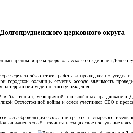
 Долгопрудненского церковного округа
удный прошла встреча добровольческого объединения Долгопру
орес сделала обзор итогов работы за прошедшее полугодие и 
ой городской больнице, отметив особую значимость проведе
м на территории медицинского учреждения.
й в благочинии, мероприятий, посвящённых празднованию 
еликой Отечественной войны и семей участников СВО и проведе
ссказал добровольцам о создании графика пастырского посещен
Долгопрудненского благочиния, несущих свое послушание в леч