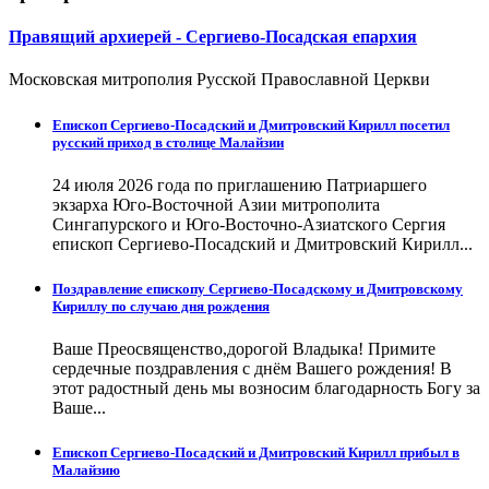
Правящий архиерей - Сергиево-Посадская епархия
Московская митрополия Русской Православной Церкви
Епископ Сергиево-Посадский и Дмитровский Кирилл посетил
русский приход в столице Малайзии
24 июля 2026 года по приглашению Патриаршего
экзарха Юго-Восточной Азии митрополита
Сингапурского и Юго-Восточно-Азиатского Сергия
епископ Сергиево-Посадский и Дмитровский Кирилл...
Поздравление епископу Сергиево-Посадскому и Дмитровскому
Кириллу по случаю дня рождения
Ваше Преосвященство,дорогой Владыка! Примите
сердечные поздравления с днём Вашего рождения! В
этот радостный день мы возносим благодарность Богу за
Ваше...
Епископ Сергиево-Посадский и Дмитровский Кирилл прибыл в
Малайзию