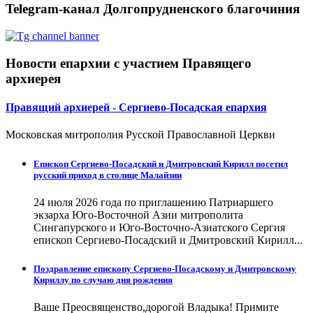
Telegram-канал Долгопрудненского благочиния
Новости епархии с участием Правящего
архиерея
Правящий архиерей - Сергиево-Посадская епархия
Московская митрополия Русской Православной Церкви
Епископ Сергиево-Посадский и Дмитровский Кирилл посетил
русский приход в столице Малайзии
24 июля 2026 года по приглашению Патриаршего
экзарха Юго-Восточной Азии митрополита
Сингапурского и Юго-Восточно-Азиатского Сергия
епископ Сергиево-Посадский и Дмитровский Кирилл...
Поздравление епископу Сергиево-Посадскому и Дмитровскому
Кириллу по случаю дня рождения
Ваше Преосвященство,дорогой Владыка! Примите