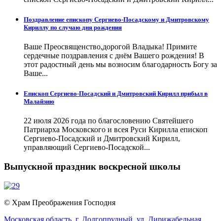
Поздравление епископу Сергиево-Посадскому и Дмитровскому
Кириллу по случаю дня рождения
Ваше Преосвященство,дорогой Владыка! Примите
сердечные поздравления с днём Вашего рождения! В
этот радостный день мы возносим благодарность Богу за
Ваше...
Епископ Сергиево-Посадский и Дмитровский Кирилл прибыл в
Малайзию
22 июля 2026 года по благословению Святейшего
Патриарха Московского и всея Руси Кирилла епископ
Сергиево-Посадский и Дмитровский Кирилл,
управляющий Сергиево-Посадской...
Выпускной праздник воскресной школы
© Храм Преображения Господня
Московская область,
г. Долгопрудный,
ул. Дирижабельная