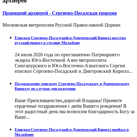
архиерея
Правящий архиерей - Сергиево-Посадская епархия
Московская митрополия Русской Православной Церкви
Епископ Сергиево-Посадский и Дмитровский Кирилл посетил
русский приход в столице Малайзии
24 июля 2026 года по приглашению Патриаршего
экзарха Юго-Восточной Азии митрополита
Сингапурского и Юго-Восточно-Азиатского Сергия
епископ Сергиево-Посадский и Дмитровский Кирилл...
Поздравление епископу Сергиево-Посадскому и Дмитровскому
Кириллу по случаю дня рождения
Ваше Преосвященство,дорогой Владыка! Примите
сердечные поздравления с днём Вашего рождения! В
этот радостный день мы возносим благодарность Богу за
Ваше...
Епископ Сергиево-Посадский и Дмитровский Кирилл прибыл в
Малайзию