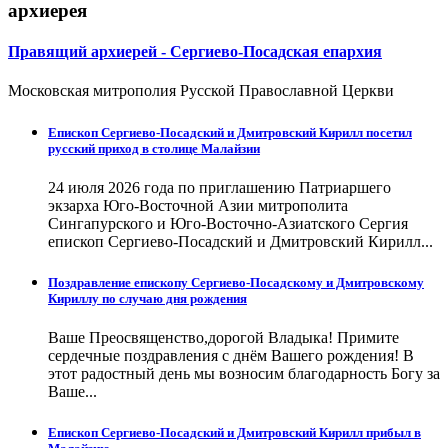
архиерея
Правящий архиерей - Сергиево-Посадская епархия
Московская митрополия Русской Православной Церкви
Епископ Сергиево-Посадский и Дмитровский Кирилл посетил
русский приход в столице Малайзии
24 июля 2026 года по приглашению Патриаршего
экзарха Юго-Восточной Азии митрополита
Сингапурского и Юго-Восточно-Азиатского Сергия
епископ Сергиево-Посадский и Дмитровский Кирилл...
Поздравление епископу Сергиево-Посадскому и Дмитровскому
Кириллу по случаю дня рождения
Ваше Преосвященство,дорогой Владыка! Примите
сердечные поздравления с днём Вашего рождения! В
этот радостный день мы возносим благодарность Богу за
Ваше...
Епископ Сергиево-Посадский и Дмитровский Кирилл прибыл в