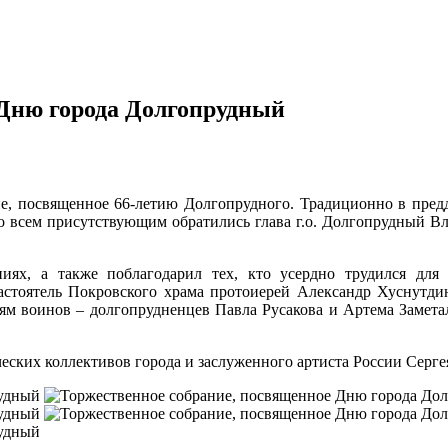
 Дню города Долгопрудный
е, посвященное 66-летию Долгопрудного. Традиционно в предд
ко всем присутствующим обратились глава г.о. Долгопрудный 
ниях, а также поблагодарил тех, кто усердно трудился для
астоятель Покровского храма протоиерей Александр Хуснутд
ям воинов – долгопрудненцев Павла Русакова и Артема Замета
еских коллективов города и заслуженного артиста России Серге