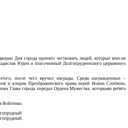
верии Дня города принято чествовать людей, которые внесли
Владислав Юдин и благочинный Долгопрудненского церковного
 этого, после чего вручил награды. Среди награжденных –
инов и клирик Преображенского храма иерей Иоанн Слобжин,
лова Глава города передал Ордена Мужества, которыми ребята
я Войтенко.