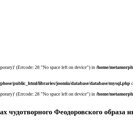
mporary)' (Errcode: 28 "No space left on device") in
/home/metamorphos
hose/public_html/libraries/joomla/database/database/mysql.php
o
mporary)' (Errcode: 28 "No space left on device") in
/home/metamorphos
ах чудотворного Феодоровского образа 