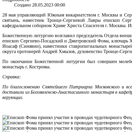
Создано 28.05.2023 00:00
28 мая управляющий Южным викариатством г. Москвы и Серг
святынь, наместник Троице-Сергиевой Лавры епископ Сер
кафедральном соборном Храме Христа Спасителя г. Москвы. Ик
Божественную литургию возглавил председатель Отдела внеш
епископ Сергиево-Посадский и Дмитровский Фома, ключарь Х
Иоасаф (Синявин), наместники ставропигиальных монастыре
округа протоиерей Андрей Хмызов, духовенство Троице-Серги
По окончании Божественной литургии был совершен молебе
монастырь г. Костромы.
Справка:
По благословению Святейшего Патриарха Московского и вс
доставили из Богоявленско-Анастасииного монастыря в кафедр
верующих.