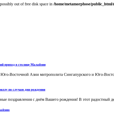
possibly out of free disk space in
/home/metamorphose/public_html/
ий приход в столице Малайзии
а Юго-Восточной Азии митрополита Сингапурского и Юго-Восто
иллу по случаю дня рождения
ые поздравления с днём Вашего рождения! В этот радостный ден
лайзию