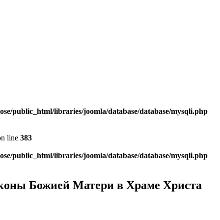
e/public_html/libraries/joomla/database/database/mysqli.php
n line
383
e/public_html/libraries/joomla/database/database/mysqli.php
иконы Божией Матери в Храме Христа