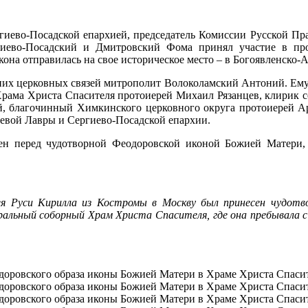
иево-Посадской епархией, председатель Комиссии Русской Пр
гиево-Посадский и Дмитровский Фома принял участие в п
она отправилась на свое историческое место – в Богоявленско-
них церковных связей митрополит Волоколамский Антоний. Ему
рама Христа Спасителя протоиерей Михаил Рязанцев, клирик со
й, благочинный Химкинского церковного округа протоиерей А
евой Лавры и Сергиево-Посадской епархии.
н перед чудотворной Феодоровской иконой Божией Матери, п
ея Руси Кирилла из Костромы в Москву был принесен чудо
альный соборный Храм Христа Спасителя, где она пребывала с 1