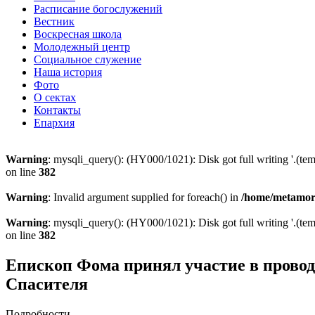
Расписание богослужений
Вестник
Воскресная школа
Молодежный центр
Социальное служение
Наша история
Фото
О сектах
Контакты
Епархия
Warning
: mysqli_query(): (HY000/1021): Disk got full writing '.(te
on line
382
Warning
: Invalid argument supplied for foreach() in
/home/metamorp
Warning
: mysqli_query(): (HY000/1021): Disk got full writing '.(te
on line
382
Епископ Фома принял участие в провод
Спасителя
Подробности