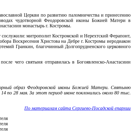
авославной Церкви по развитию паломничества и принесению
роводах чудотворной Феодоровской иконы Божией Матери в
Анастасиин монастырь г. Костромы.
 сослужили: митрополит Костромской и Нерехтский Ферапонт,
бора Воскресения Христова на Дебре г. Костромы иеродиакон
ртемий Гранкин, благочинный Долгопрудненского церковного
осле чего святыня отправилась в Богоявленско-Анастасиин
творный образ Феодоровской иконы Божией Матери. Святыню
4 по 28 мая. За этот период иконе поклонились около 80 тыс.
По материалам сайта Сергиево-Посадской епархии