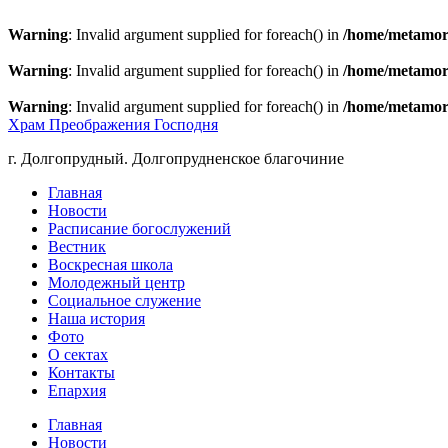
Warning
: Invalid argument supplied for foreach() in
/home/metamorp
Warning
: Invalid argument supplied for foreach() in
/home/metamorp
Warning
: Invalid argument supplied for foreach() in
/home/metamorp
Храм Преображения Господня
г. Долгопрудный. Долгопрудненское благочиние
Главная
Новости
Расписание богослужений
Вестник
Воскресная школа
Молодежный центр
Социальное служение
Наша история
Фото
О сектах
Контакты
Епархия
Главная
Новости