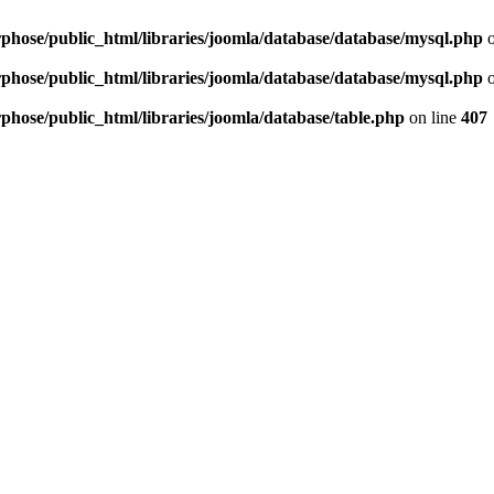
hose/public_html/libraries/joomla/database/database/mysql.php
o
hose/public_html/libraries/joomla/database/database/mysql.php
o
hose/public_html/libraries/joomla/database/table.php
on line
407