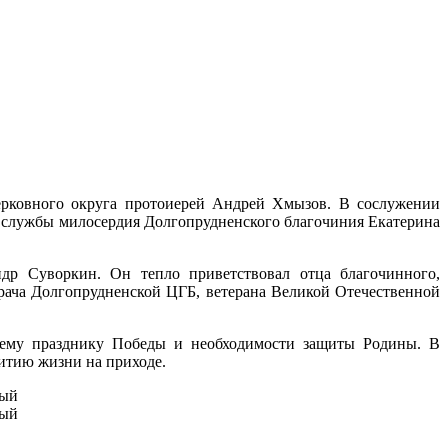
церковного округа протоиерей Андрей Хмызов. В сослужении
р службы милосердия Долгопрудненского благочиния Екатерина
ндр Суворкин. Он тепло приветствовал отца благочинного,
врача Долгопрудненской ЦГБ, ветерана Великой Отечественной
ящему празднику Победы и необходимости защиты Родины. В
итию жизни на приходе.