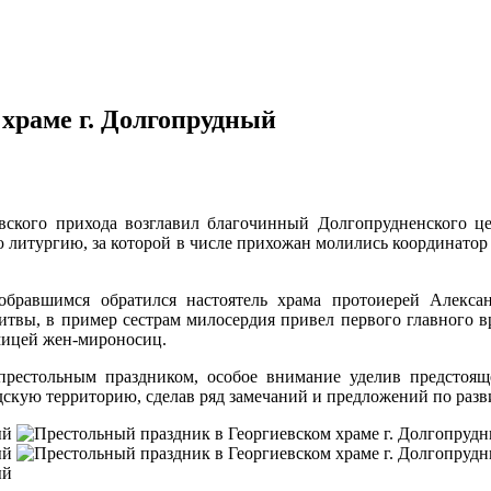
храме г. Долгопрудный
евского прихода возглавил благочинный Долгопрудненского 
 литургию, за которой в числе прихожан молились координато
бравшимся обратился настоятель храма протоиерей Алекса
итвы, в пример сестрам милосердия привел первого главного 
мицей жен-мироносиц.
престольным праздником, особое внимание уделив предсто
скую территорию, сделав ряд замечаний и предложений по разв