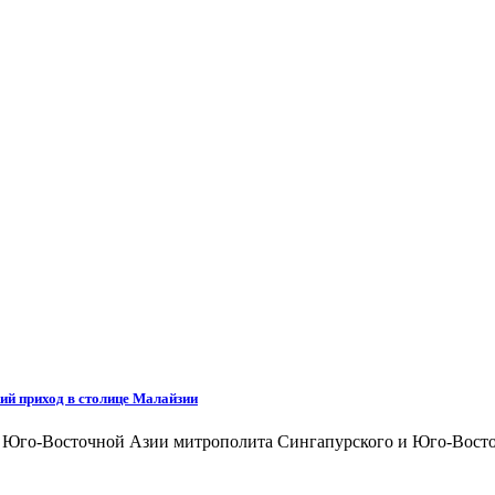
ий приход в столице Малайзии
а Юго-Восточной Азии митрополита Сингапурского и Юго-Восто