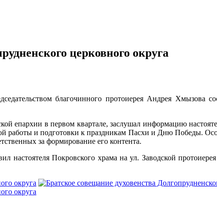
прудненского церковного округа
дседательством благочинного протоиерея Андрея Хмызова сос
кой епархии в первом квартале, заслушал информацию настоят
ой работы и подготовки к праздникам Пасхи и Дню Победы. Осо
етственных за формирование его контента.
вил настоятеля Покровского храма на ул. Заводской протоиере