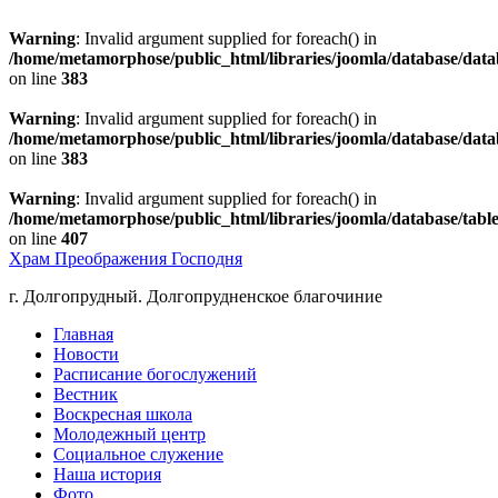
Warning
: Invalid argument supplied for foreach() in
/home/metamorphose/public_html/libraries/joomla/database/dat
on line
383
Warning
: Invalid argument supplied for foreach() in
/home/metamorphose/public_html/libraries/joomla/database/dat
on line
383
Warning
: Invalid argument supplied for foreach() in
/home/metamorphose/public_html/libraries/joomla/database/tabl
on line
407
Храм Преображения Господня
г. Долгопрудный. Долгопрудненское благочиние
Главная
Новости
Расписание богослужений
Вестник
Воскресная школа
Молодежный центр
Социальное служение
Наша история
Фото