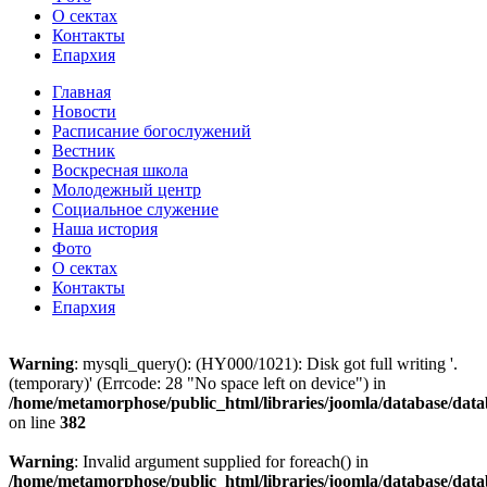
О сектах
Контакты
Епархия
Главная
Новости
Расписание богослужений
Вестник
Воскресная школа
Молодежный центр
Социальное служение
Наша история
Фото
О сектах
Контакты
Епархия
Warning
: mysqli_query(): (HY000/1021): Disk got full writing '.
(temporary)' (Errcode: 28 "No space left on device") in
/home/metamorphose/public_html/libraries/joomla/database/data
on line
382
Warning
: Invalid argument supplied for foreach() in
/home/metamorphose/public_html/libraries/joomla/database/dat