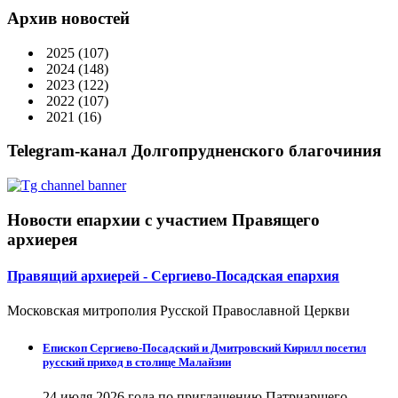
Архив новостей
2025
(107)
2024
(148)
2023
(122)
2022
(107)
2021
(16)
Telegram-канал Долгопрудненского благочиния
Новости епархии с участием Правящего
архиерея
Правящий архиерей - Сергиево-Посадская епархия
Московская митрополия Русской Православной Церкви
Епископ Сергиево-Посадский и Дмитровский Кирилл посетил
русский приход в столице Малайзии
24 июля 2026 года по приглашению Патриаршего