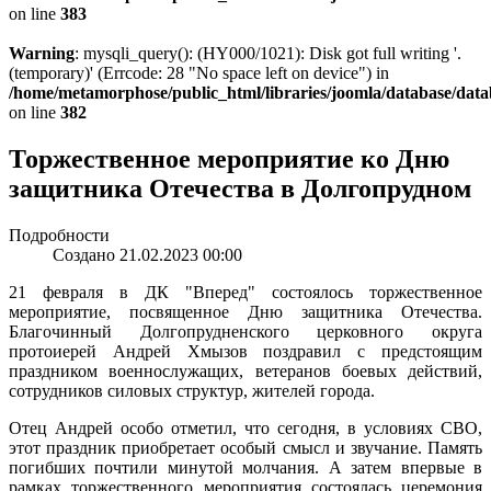
on line
383
Warning
: mysqli_query(): (HY000/1021): Disk got full writing '.
(temporary)' (Errcode: 28 "No space left on device") in
/home/metamorphose/public_html/libraries/joomla/database/data
on line
382
Торжественное мероприятие ко Дню
защитника Отечества в Долгопрудном
Подробности
Создано 21.02.2023 00:00
21 февраля в ДК "Вперед" состоялось торжественное
мероприятие, посвященное Дню защитника Отечества.
Благочинный Долгопрудненского церковного округа
протоиерей Андрей Хмызов поздравил с предстоящим
праздником военнослужащих, ветеранов боевых действий,
сотрудников силовых структур, жителей города.
Отец Андрей особо отметил, что сегодня, в условиях СВО,
этот праздник приобретает особый смысл и звучание. Память
погибших почтили минутой молчания. А затем впервые в
рамках торжественного мероприятия состоялась церемония