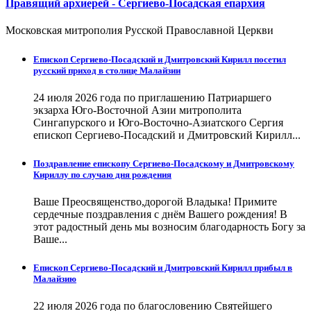
Правящий архиерей - Сергиево-Посадская епархия
Московская митрополия Русской Православной Церкви
Епископ Сергиево-Посадский и Дмитровский Кирилл посетил
русский приход в столице Малайзии
24 июля 2026 года по приглашению Патриаршего
экзарха Юго-Восточной Азии митрополита
Сингапурского и Юго-Восточно-Азиатского Сергия
епископ Сергиево-Посадский и Дмитровский Кирилл...
Поздравление епископу Сергиево-Посадскому и Дмитровскому
Кириллу по случаю дня рождения
Ваше Преосвященство,дорогой Владыка! Примите
сердечные поздравления с днём Вашего рождения! В
этот радостный день мы возносим благодарность Богу за
Ваше...
Епископ Сергиево-Посадский и Дмитровский Кирилл прибыл в
Малайзию
22 июля 2026 года по благословению Святейшего