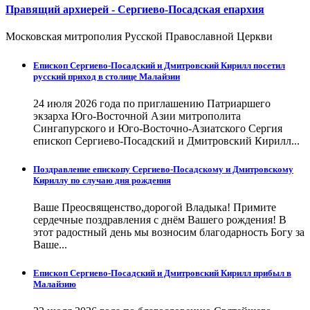
Правящий архиерей - Сергиево-Посадская епархия
Московская митрополия Русской Православной Церкви
Епископ Сергиево-Посадский и Дмитровский Кирилл посетил
русский приход в столице Малайзии
24 июля 2026 года по приглашению Патриаршего
экзарха Юго-Восточной Азии митрополита
Сингапурского и Юго-Восточно-Азиатского Сергия
епископ Сергиево-Посадский и Дмитровский Кирилл...
Поздравление епископу Сергиево-Посадскому и Дмитровскому
Кириллу по случаю дня рождения
Ваше Преосвященство,дорогой Владыка! Примите
сердечные поздравления с днём Вашего рождения! В
этот радостный день мы возносим благодарность Богу за
Ваше...
Епископ Сергиево-Посадский и Дмитровский Кирилл прибыл в
Малайзию