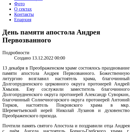
Фото
О сектах
Контакты
Епархия
День памяти апостола Андрея
Первозванного
Подробности
Создано 13.12.2022 00:00
13 декабря в Преображенском храме состоялось празднование
памяти апостола Андрея Первозванного. Божественную
литургию возглавил настоятель храма, благочинный
Долгопрудненского церковного округа протоиерей Андрей
Хмызов. Ему сослужили заместитель благочинного
Долгопрудненского округа протоиерей Александр Суворкин,
благочинный Солнечногорского округа протоиерей Антоний
Тирков, настоятель Покровского храма в мкр.
Шереметьевский иерей Николай Лузанов и духовенство
Преображенского прихода.
Почтили память святого Апостола и поздравили отца Андрея
с днём Ангела настоятель Борисо-Глебского храма г.