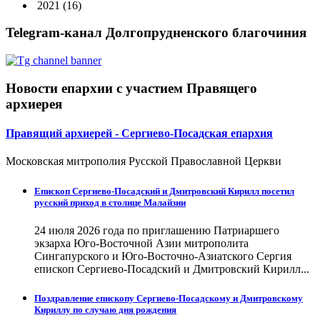
2021
(16)
Telegram-канал Долгопрудненского благочиния
Новости епархии с участием Правящего
архиерея
Правящий архиерей - Сергиево-Посадская епархия
Московская митрополия Русской Православной Церкви
Епископ Сергиево-Посадский и Дмитровский Кирилл посетил
русский приход в столице Малайзии
24 июля 2026 года по приглашению Патриаршего
экзарха Юго-Восточной Азии митрополита
Сингапурского и Юго-Восточно-Азиатского Сергия
епископ Сергиево-Посадский и Дмитровский Кирилл...
Поздравление епископу Сергиево-Посадскому и Дмитровскому
Кириллу по случаю дня рождения