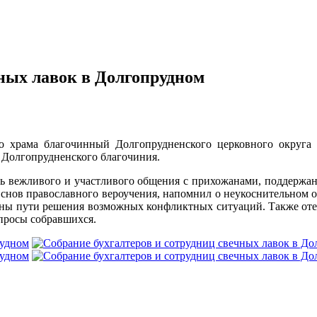
чных лавок в Долгопрудном
 храма благочинный Долгопрудненского церковного округа
 Долгопрудненского благочиния.
ь вежливого и участливого общения с прихожанами, поддержани
снов православного вероучения, напомнил о неукоснительном об
ены пути решения возможных конфликтных ситуаций. Также отец
просы собравшихся.