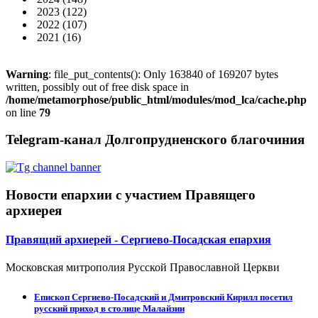
2023
(122)
2022
(107)
2021
(16)
Warning
: file_put_contents(): Only 163840 of 169207 bytes
written, possibly out of free disk space in
/home/metamorphose/public_html/modules/mod_lca/cache.php
on line
79
Telegram-канал Долгопрудненского благочиния
Новости епархии с участием Правящего
архиерея
Правящий архиерей - Сергиево-Посадская епархия
Московская митрополия Русской Православной Церкви
Епископ Сергиево-Посадский и Дмитровский Кирилл посетил
русский приход в столице Малайзии