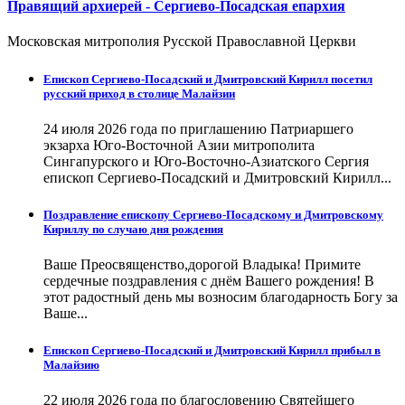
Правящий архиерей - Сергиево-Посадская епархия
Московская митрополия Русской Православной Церкви
Епископ Сергиево-Посадский и Дмитровский Кирилл посетил
русский приход в столице Малайзии
24 июля 2026 года по приглашению Патриаршего
экзарха Юго-Восточной Азии митрополита
Сингапурского и Юго-Восточно-Азиатского Сергия
епископ Сергиево-Посадский и Дмитровский Кирилл...
Поздравление епископу Сергиево-Посадскому и Дмитровскому
Кириллу по случаю дня рождения
Ваше Преосвященство,дорогой Владыка! Примите
сердечные поздравления с днём Вашего рождения! В
этот радостный день мы возносим благодарность Богу за
Ваше...
Епископ Сергиево-Посадский и Дмитровский Кирилл прибыл в
Малайзию
22 июля 2026 года по благословению Святейшего