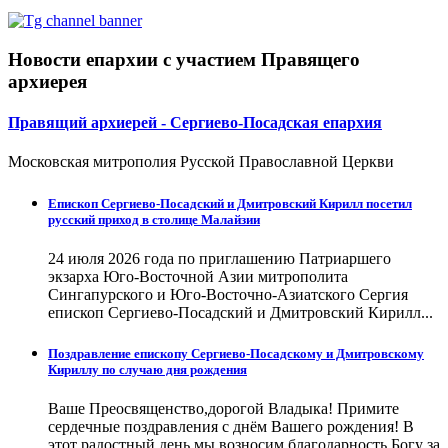
Новости епархии с участием Правящего
архиерея
Правящий архиерей - Сергиево-Посадская епархия
Московская митрополия Русской Православной Церкви
Епископ Сергиево-Посадский и Дмитровский Кирилл посетил
русский приход в столице Малайзии
24 июля 2026 года по приглашению Патриаршего
экзарха Юго-Восточной Азии митрополита
Сингапурского и Юго-Восточно-Азиатского Сергия
епископ Сергиево-Посадский и Дмитровский Кирилл...
Поздравление епископу Сергиево-Посадскому и Дмитровскому
Кириллу по случаю дня рождения
Ваше Преосвященство,дорогой Владыка! Примите
сердечные поздравления с днём Вашего рождения! В
этот радостный день мы возносим благодарность Богу за